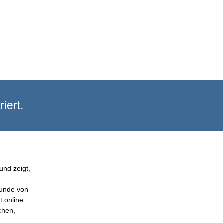
iert.
und zeigt,
Kunde von
t online
chen,