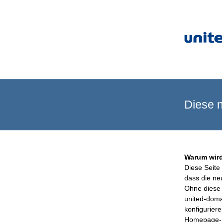
Diese n
Warum wird
Diese Seite 
dass die ne
Ohne diese 
united-doma
konfigurier
Homepage-B